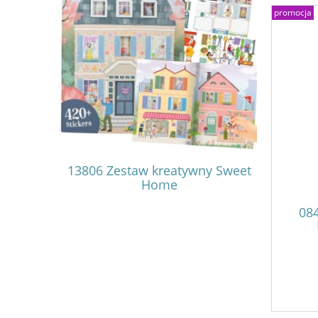
promocja
 Me Up
13806 Zestaw kreatywny Sweet
14383 
ri
Home
Gla
08