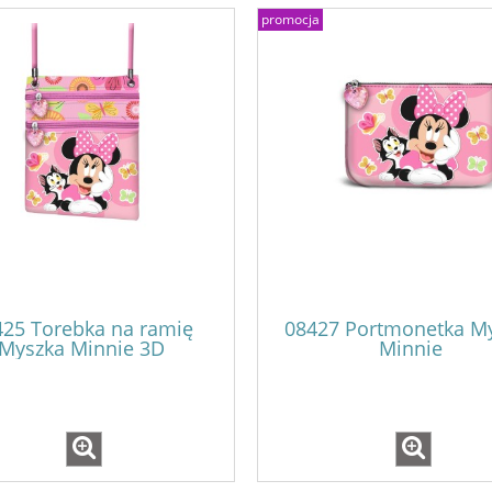
promocja
Zestaw z naklejkami
13832 Zestaw Dress Me Up
mour Top Model
TOPModel Shopping Tour
425 Torebka na ramię
08427 Portmonetka M
Myszka Minnie 3D
Minnie