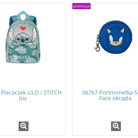
promocja
 Plecaczek LILO i STITCH
06767 Portmonetka S
Joy
Face okrągła