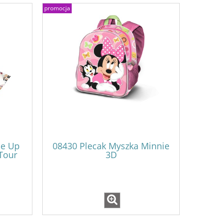
promocja
Me Up
08430 Plecak Myszka Minnie
Tour
3D