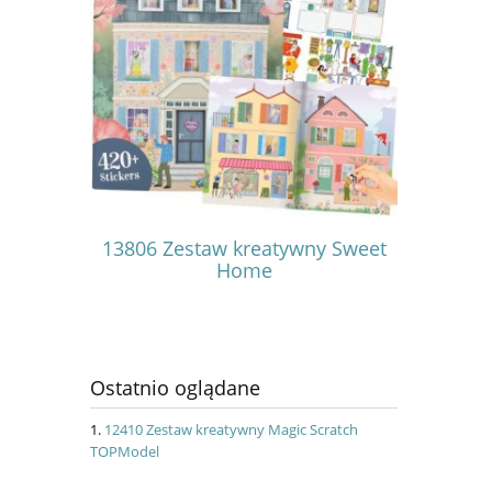
 Me Up
13806 Zestaw kreatywny Sweet
14383 
ri
Home
Gla
Ostatnio oglądane
12410 Zestaw kreatywny Magic Scratch
TOPModel