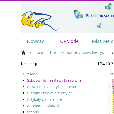
Nowości
TOPModel
Miss Mel
»
»
»
TOPModel
Szkicowniki i zestawy kreatywne
Kolekcje
12410 Z
TOPModel
Szkicowniki i zestawy kreatywne
BEAUTY - kosmetyki i akcesoria
Piórniki i kolekcje tekstylne
Artykuły papiernicze
Akcesoria i pluszaki
Standy