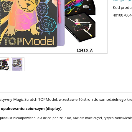
Kod produ
401007064
atywny Magic Scratch TOPModel, w zestawie 16 stron do samodzielnego kreow
w opakowaniu zbiorczym (display).
 produkt nieodpowiedni dla dzieci poniżej 3 lat, zawiera małe części, ryzyko zadławienia