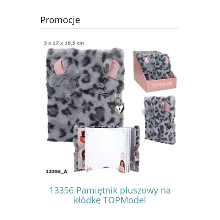
Promocje
eli z
13356 Pamiętnik pluszowy na
13357 P
odel
kłódkę TOPModel
kł