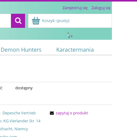
Zarejestruj się
Zaloguj się
Koszyk:
(pusty)
 Demon Hunters
Karactermania
ć:
dostępny
:
Depesche Vertrieb
zapytaj o produkt
 KG Vierlander Str. 14
sthacht, Niemcy
sche.com