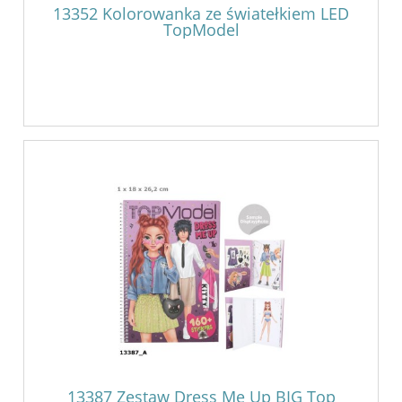
13352 Kolorowanka ze światełkiem LED
TopModel
13387 Zestaw Dress Me Up BIG Top