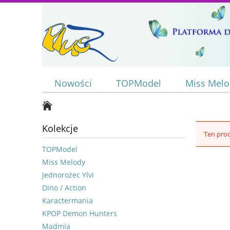
Nowości
TOPModel
Miss Mel
Kolekcje
Ten prod
TOPModel
Miss Melody
Jednorożec Ylvi
Dino / Action
Karactermania
KPOP Demon Hunters
Madmia