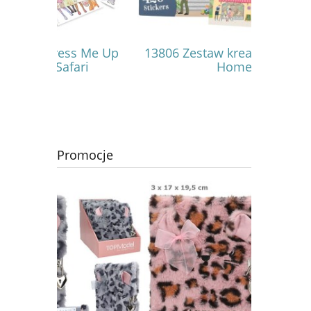
 Me Up
13806 Zestaw kreatywny Sweet
14383 
ri
Home
Gla
Promocje