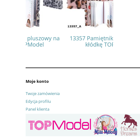
szowy na
13357 Pamiętnik pluszowy na
13504
el
kłódkę TOPModel
nad
Moje konto
Twoje zamówienia
Edycja profilu
Panel klienta