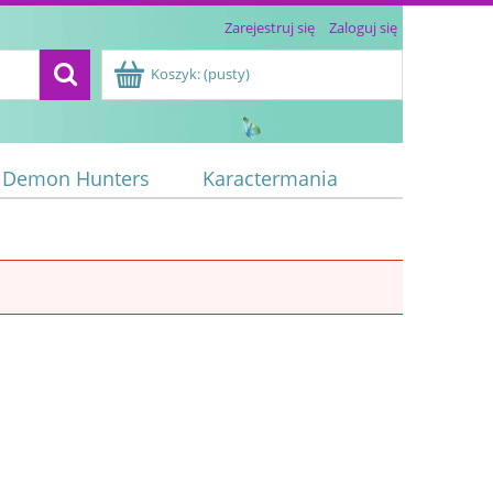
Zarejestruj się
Zaloguj się
Koszyk:
(pusty)
 Demon Hunters
Karactermania