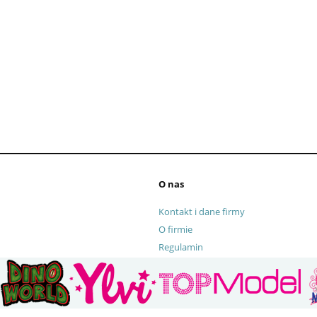
 Kule do kąpieli z
06355 Piórnik potrójny Lilo 
rukiem TOPModel
Stitch
O nas
Kontakt i dane firmy
O firmie
Regulamin