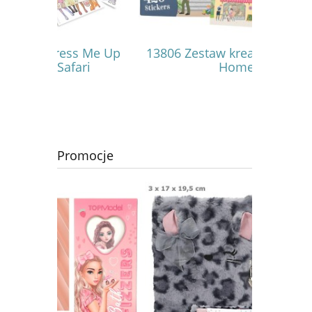
 Me Up
13806 Zestaw kreatywny Sweet
14383 
ri
Home
Gla
Promocje