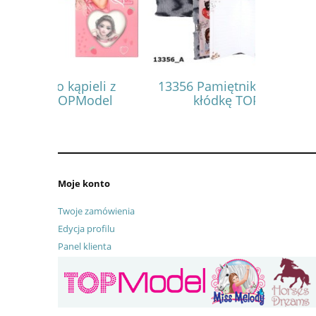
eli z
13356 Pamiętnik pluszowy na
13357 P
odel
kłódkę TOPModel
kł
Moje konto
Twoje zamówienia
Edycja profilu
Panel klienta