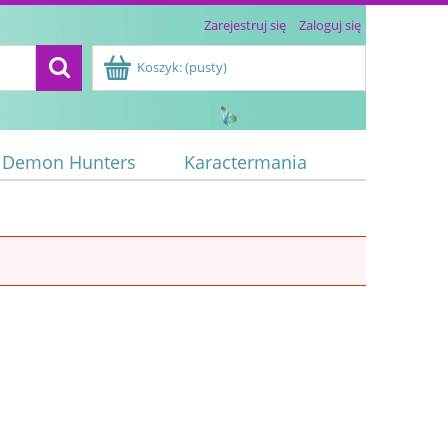
Zarejestruj się
Zaloguj się
Koszyk:
(pusty)
 Demon Hunters
Karactermania