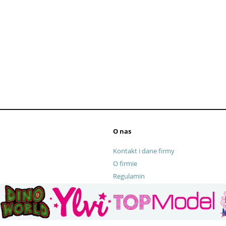
amiętnik pluszowy na
06355 Piórnik potrójny Lilo 
ódkę TOPModel
Stitch
O nas
Kontakt i dane firmy
O firmie
Regulamin