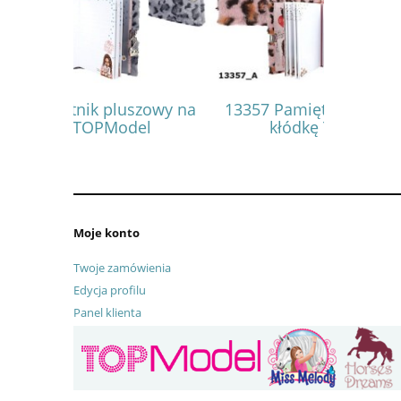
szowy na
13357 Pamiętnik pluszowy na
13504
el
kłódkę TOPModel
nad
Moje konto
Twoje zamówienia
Edycja profilu
Panel klienta