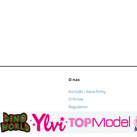
 Kule do kąpieli z
06355 Piórnik potrójny Lilo 
rukiem TOPModel
Stitch
O nas
Kontakt i dane firmy
O firmie
Regulamin