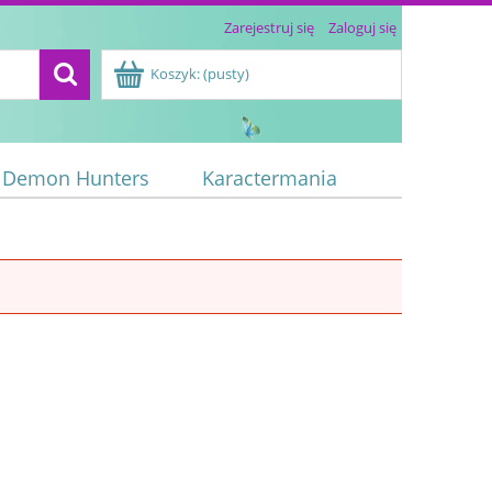
Zarejestruj się
Zaloguj się
Koszyk:
(pusty)
 Demon Hunters
Karactermania