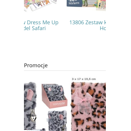
 Me Up
13806 Zestaw kreatywny Sweet
14383 
ri
Home
Gla
Promocje